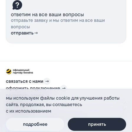
ответим на все ваши вопросы
отправьте заявку и мы ответим на все ваши
вопросы
отправить
связаться с нами
оформить подключение
проверить адрес
мы используем файлы cookie для улучшения работы
для дома
сайта. продолжая, вы соглашаетесь
информация
с их использованием
© 2012-2026 l-beeline.ru — официальный сайт партнера провайдера билайн,
действующий на основании агентского договора
политика персональных данных
подробнее
принять
политика конфиденциальности