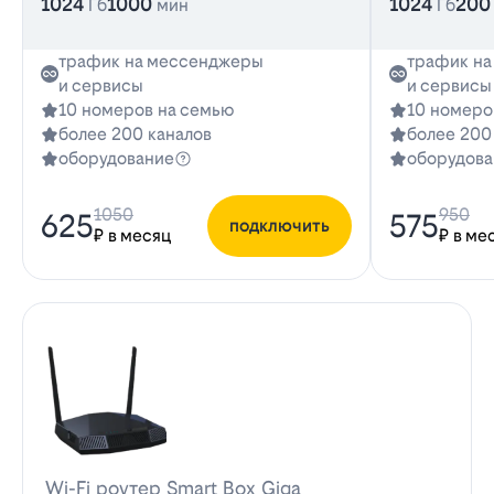
1024
1000
1024
200
Гб
мин
Гб
трафик на мессенджеры
трафик н
и сервисы
и сервисы
10 номеров на семью
10 номеро
более 200 каналов
более 200
оборудование
оборудова
1050
950
625
575
подключить
₽ в месяц
₽ в ме
Wi-Fi роутер Smart Box Giga