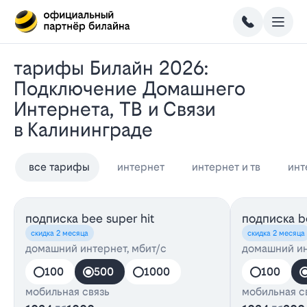
Тарифы Билайн 2026:
Подключение Домашнего
Интернета, ТВ и Связи
в Калининграде
все тарифы
интернет
интернет и тв
инт
подписка bee super hit
подписка be
скидка 2 месяца
скидка 2 месяца
домашний интернет, мбит/с
домашний ин
100
500
1000
100
мобильная связь
мобильная с