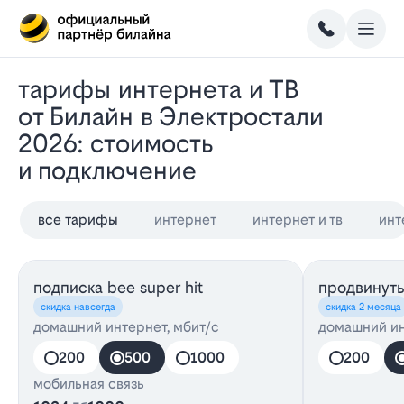
Тарифы интернета и ТВ
от Билайн в Электростали
2026: стоимость
и подключение
все тарифы
интернет
интернет и тв
инт
подписка bee super hit
продвинуты
скидка навсегда
скидка 2 месяца
домашний интернет, мбит/с
домашний ин
200
500
1000
200
мобильная связь