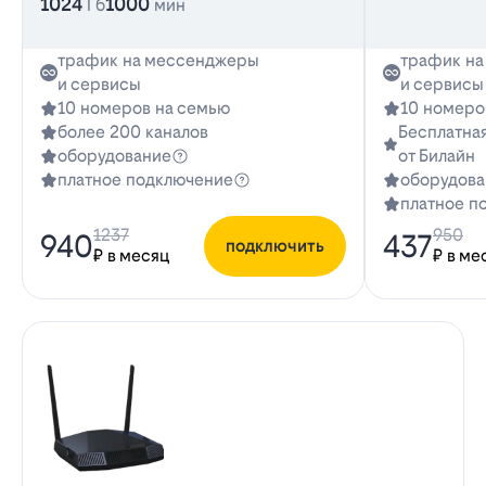
1024
1000
Гб
мин
трафик на мессенджеры
трафик н
и сервисы
и сервисы
10 номеров на семью
10 номеро
более 200 каналов
Бесплатная
оборудование
от Билайн
платное подключение
оборудова
платное п
1237
950
940
437
подключить
₽ в месяц
₽ в ме