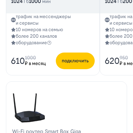
1024
1000
1024
200
Гб
мин
Гб
трафик на мессенджеры
трафик н
и сервисы
и сервисы
10 номеров на семью
10 номеро
более 200 каналов
более 200
оборудование
оборудова
1000
950
610
620
подключить
₽ в месяц
₽ в м
Wi-Fi роутер Smart Box Giga