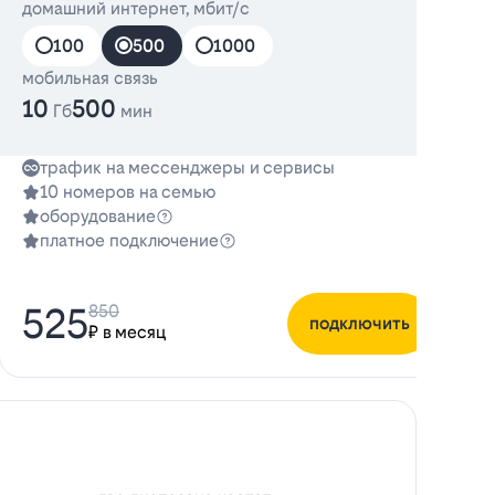
домашний интернет, мбит/с
д
100
500
1000
мобильная связь
10
500
Гб
мин
трафик на мессенджеры и сервисы
10 номеров на семью
оборудование
платное подключение
525
850
подключить
₽ в месяц