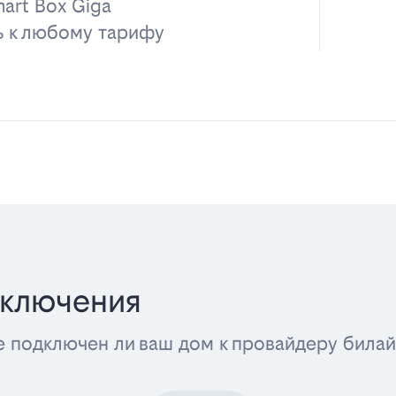
art Box Giga
ь к любому тарифу
дключения
е подключен ли ваш дом к провайдеру била