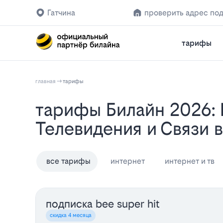
Гатчина
проверить адрес по
тарифы
главная
тарифы
Тарифы Билайн 2026: Выгодное Подключение Домашнего Интернета,
Телевидения и Связи в
все тарифы
интернет
интернет и тв
подписка bee super hit
скидка 4 месяца