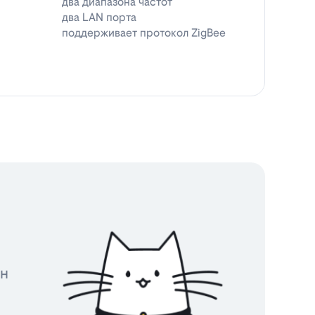
два диапазона частот
два LAN порта
поддерживает протокол ZigBee
йн