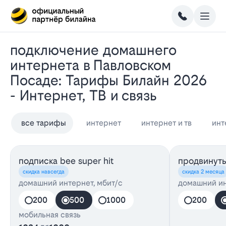
Подключение домашнего
интернета в Павловском
Посаде: Тарифы Билайн 2026
- Интернет, ТВ и связь
все тарифы
интернет
интернет и тв
инт
подписка bee super hit
продвинуты
скидка навсегда
скидка 2 месяца
домашний интернет, мбит/с
домашний ин
200
500
1000
200
мобильная связь