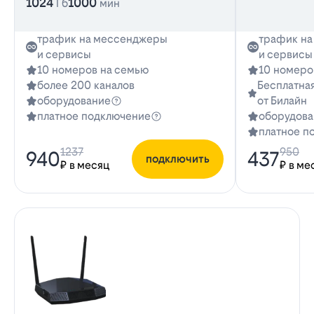
1024
1000
Гб
мин
трафик на мессенджеры
трафик н
и сервисы
и сервисы
10 номеров на семью
10 номеро
более 200 каналов
Бесплатная
оборудование
от Билайн
платное подключение
оборудова
платное п
1237
950
940
437
подключить
₽ в месяц
₽ в ме