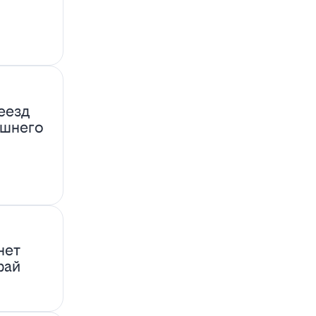
еезд
ашнего
нет
фай