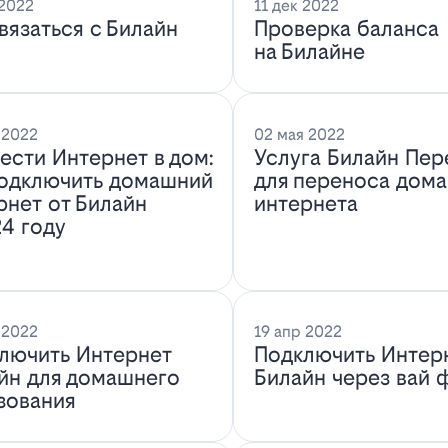
 2022
11 дек 2022
связаться с Билайн
Проверка баланса
на Билайне
 2022
02 мая 2022
ести Интернет в дом:
Услуга Билайн Пер
подключить домашний
для переноса дом
рнет от Билайн
интернета
24 году
 2022
19 апр 2022
лючить Интернет
Подключить Интер
йн для домашнего
Билайн через вай 
зования