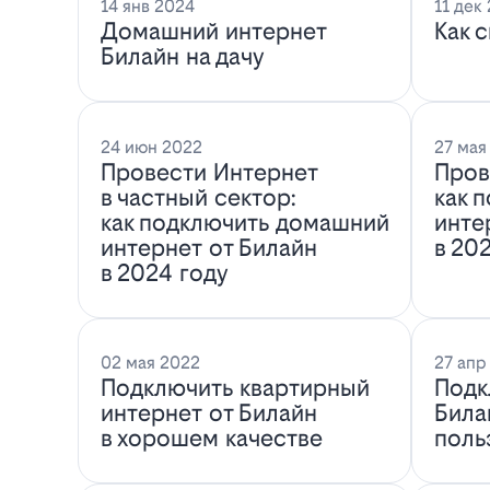
14 янв 2024
11 дек
Домашний интернет
Как 
Билайн на дачу
24 июн 2022
27 мая
Провести Интернет
Пров
в частный сектор:
как 
как подключить домашний
инте
интернет от Билайн
в 20
в 2024 году
02 мая 2022
27 апр
Подключить квартирный
Подк
интернет от Билайн
Била
в хорошем качестве
поль