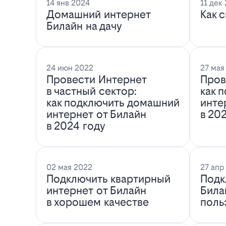
14 янв 2024
11 дек
Домашний интернет
Как 
Билайн на дачу
24 июн 2022
27 мая
Провести Интернет
Пров
в частный сектор:
как 
как подключить домашний
инте
интернет от Билайн
в 20
в 2024 году
02 мая 2022
27 апр
Подключить квартирный
Подк
интернет от Билайн
Била
в хорошем качестве
поль