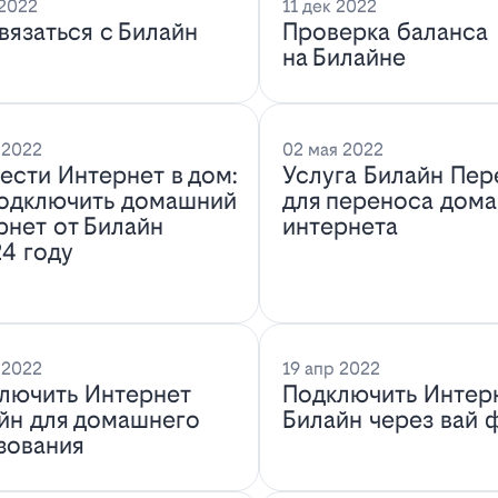
 2022
11 дек 2022
связаться с Билайн
Проверка баланса
на Билайне
 2022
02 мая 2022
ести Интернет в дом:
Услуга Билайн Пер
подключить домашний
для переноса дом
рнет от Билайн
интернета
24 году
 2022
19 апр 2022
лючить Интернет
Подключить Интер
йн для домашнего
Билайн через вай 
зования