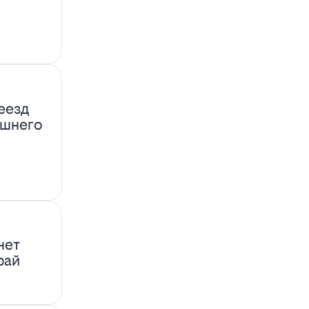
еезд
ашнего
нет
фай