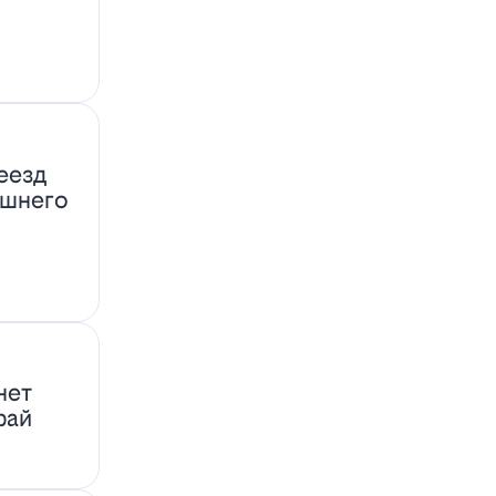
еезд
ашнего
нет
фай