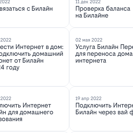
 2022
11 дек 2022
связаться с Билайн
Проверка баланса
на Билайне
 2022
02 мая 2022
ести Интернет в дом:
Услуга Билайн Пер
подключить домашний
для переноса дом
рнет от Билайн
интернета
24 году
 2022
19 апр 2022
лючить Интернет
Подключить Интер
йн для домашнего
Билайн через вай 
зования