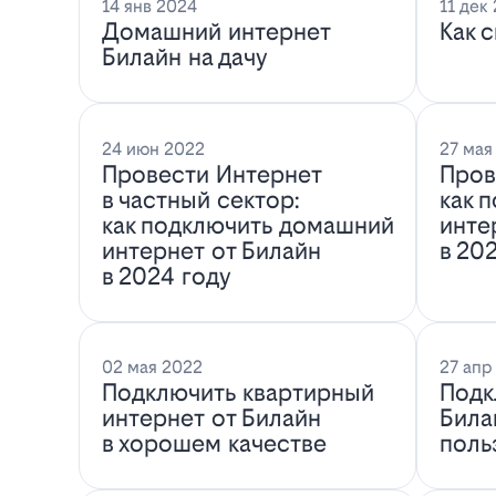
14 янв 2024
11 дек
Домашний интернет
Как 
Билайн на дачу
24 июн 2022
27 мая
Провести Интернет
Пров
в частный сектор:
как 
как подключить домашний
инте
интернет от Билайн
в 20
в 2024 году
02 мая 2022
27 апр
Подключить квартирный
Подк
интернет от Билайн
Била
в хорошем качестве
поль