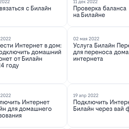
 2022
11 дек 2022
связаться с Билайн
Проверка баланса
на Билайне
 2022
02 мая 2022
ести Интернет в дом:
Услуга Билайн Пер
подключить домашний
для переноса дом
рнет от Билайн
интернета
24 году
 2022
19 апр 2022
лючить Интернет
Подключить Интер
йн для домашнего
Билайн через вай 
зования