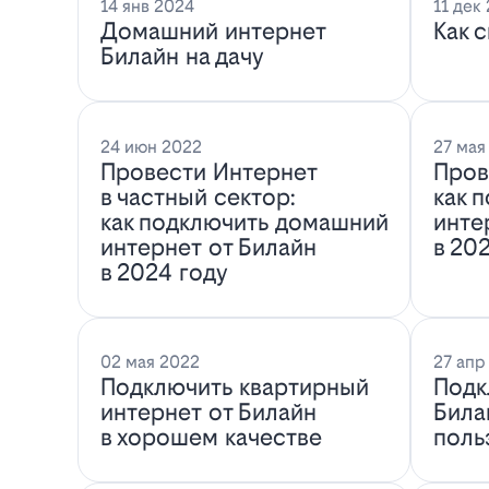
14 янв 2024
11 дек
Домашний интернет
Как 
Билайн на дачу
24 июн 2022
27 мая
Провести Интернет
Пров
в частный сектор:
как 
как подключить домашний
инте
интернет от Билайн
в 20
в 2024 году
02 мая 2022
27 апр
Подключить квартирный
Подк
интернет от Билайн
Била
в хорошем качестве
поль