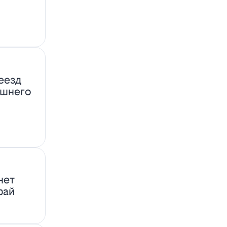
еезд
ашнего
нет
фай