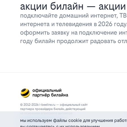
акции билайн — акции
подключайте домашний интернет, ТВ
интернета и телевидения в 2026 год
оформить заявку на подключение инт
году билайн продолжит радовать о
© 2012-2026 l-beeline.ru — официальный сайт
партнера провайдера билайн, действующий
на основании агентского договора
политика персональных данных
мы используем файлы cookie для улучшения работ
политика конфиденциальности
вы соглашаетесь с их использованием
политика cookie