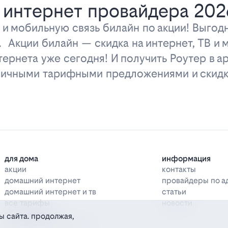
 интернет провайдера 202
 и мобильную связь билайн по акции! Выго
у. Акции билайн — скидка на интернет, ТВ и
ернета уже сегодня! И получить Роутер в ар
тличными тарифными предложениями и скидк
для дома
информация
акции
контакты
домашний интернет
провайдеры по а
домашний интернет и тв
статьи
все тарифы
новости
оборудование
ы сайта. продолжая,
дополнительные услуги