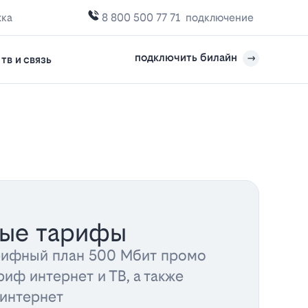
жка
8 800 500 77 71
подключение
подключить билайн
тв и связь
ные тарифы
рифный план 500 Мбит промо
риф интернет и ТВ, а также
 интернет