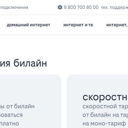
 подключения
8 800 700 80 00
тех. поддер
домашний интернет
интернет и тв
интернет, 
ия билайн
скорост
ы от билайн
скоростной та
зоваться
от билайн на та
платно
на моно-тариф