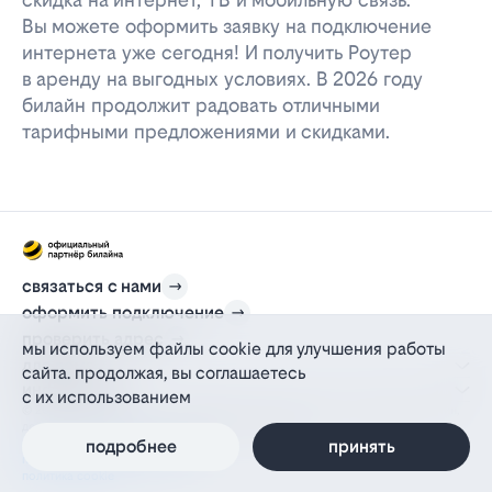
Вы можете оформить заявку на подключение
интернета уже сегодня! И получить Роутер
в аренду на выгодных условиях. В 2026 году
билайн продолжит радовать отличными
тарифными предложениями и скидками.
связаться с нами
оформить подключение
проверить адрес
мы используем файлы cookie для улучшения работы
для дома
сайта. продолжая, вы соглашаетесь
информация
с их использованием
© 2012-2026 l-beeline.ru — официальный сайт партнера провайдера билайн,
действующий на основании агентского договора
политика персональных данных
подробнее
принять
политика конфиденциальности
политика cookie