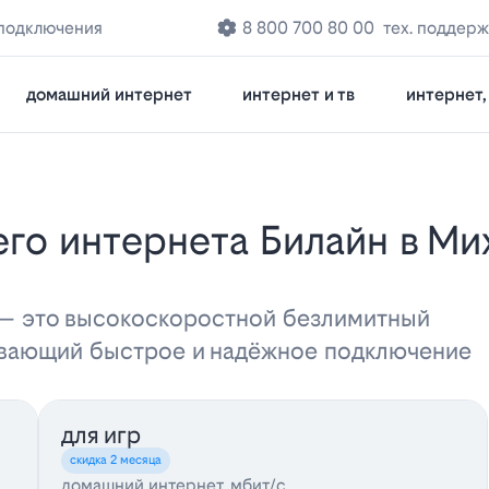
 подключения
8 800 700 80 00
тех. поддерж
домашний интернет
интернет и тв
интернет, 
 — это высокоскоростной безлимитный
ивающий быстрое и надёжное подключение
для игр
скидка 2 месяца
домашний интернет, мбит/с