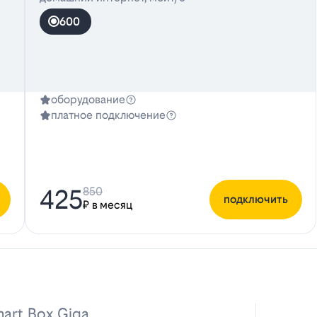
600
оборудование
платное подключение
425
850
подключить
₽ в месяц
art Box Giga