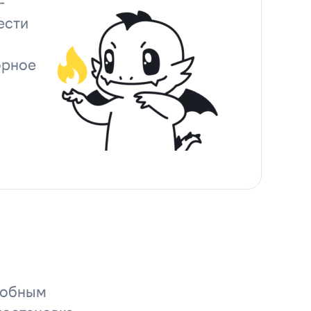
-
ести
орное
удобным