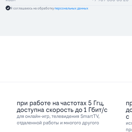
Я соглашаюсь на обработку
персональных данных
при работе на частотах 5 Ггц,
пр
доступна скорость до 1 Гбит/с
д
с
для онлайн-игр, телевидения SmartTV,
отдаленной работы и многого другого
ис
пр