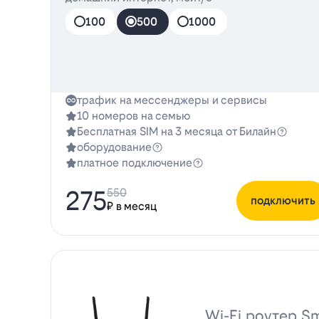
100
500
1000
трафик на мессенджеры и сервисы
10 номеров на семью
Бесплатная SIM на 3 месяца от Билайн
оборудование
платное подключение
275
550
подключить
₽ в месяц
Wi-Fi роутер Sm