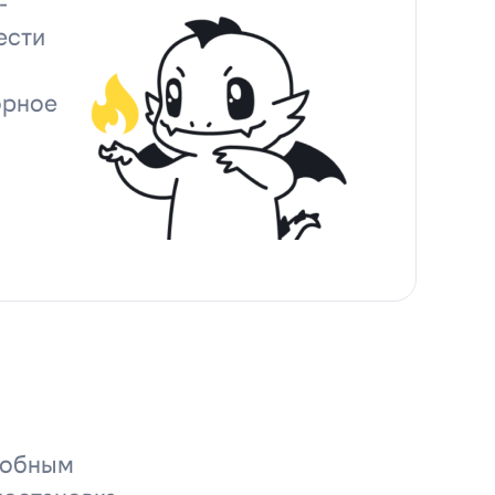
-
ести
орное
удобным