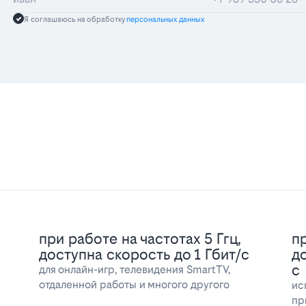
Я соглашаюсь на обработку
персональных данных
при работе на частотах 5 Ггц,
пр
доступна скорость до 1 Гбит/с
д
с
для онлайн-игр, телевидения SmartTV,
отдаленной работы и многого другого
ис
пр