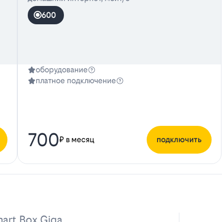
600
оборудование
платное подключение
700
₽ в месяц
подключить
art Box Giga