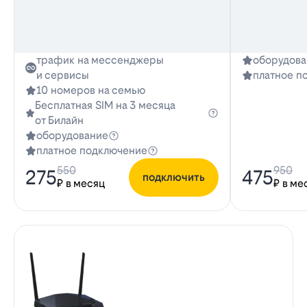
трафик на мессенджеры
оборудова
и сервисы
платное п
10 номеров на семью
Бесплатная SIM на 3 месяца
от Билайн
оборудование
платное подключение
550
950
275
475
подключить
₽ в месяц
₽ в ме