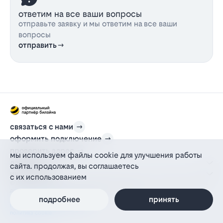
ответим на все ваши вопросы
отправьте заявку и мы ответим на все ваши
вопросы
отправить
связаться с нами
оформить подключение
проверить адрес
мы используем файлы cookie для улучшения работы
для дома
сайта. продолжая, вы соглашаетесь
информация
с их использованием
© 2012-2026 l-beeline.ru — официальный сайт партнера провайдера билайн,
действующий на основании агентского договора
подробнее
принять
политика персональных данных
политика конфиденциальности
политика cookie