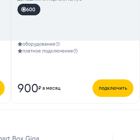
600
оборудование
платное подключение
900
₽ в месяц
подключить
art Box Giga