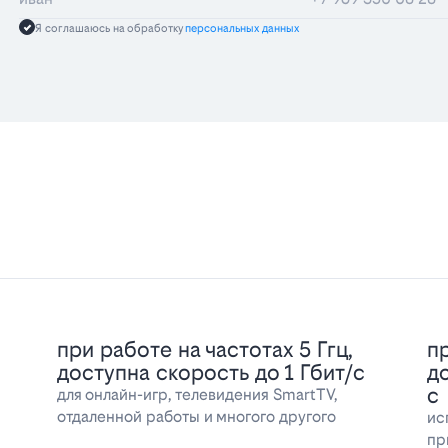
Я соглашаюсь на обработку
персональных данных
при работе на частотах 5 Ггц,
пр
доступна скорость до 1 Гбит/с
д
с
для онлайн-игр, телевидения SmartTV,
отдаленной работы и многого другого
ис
пр