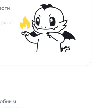
-
ести
орное
удобным