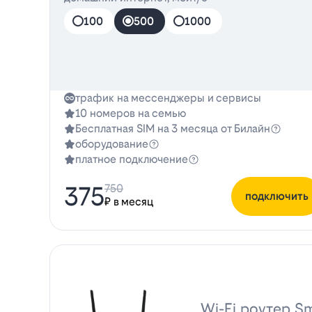
100
500
1000
трафик на мессенджеры и сервисы
10 номеров на семью
Бесплатная SIM на 3 месяца от Билайн
оборудование
платное подключение
375
750
подключить
₽ в месяц
Wi-Fi роутер Sm