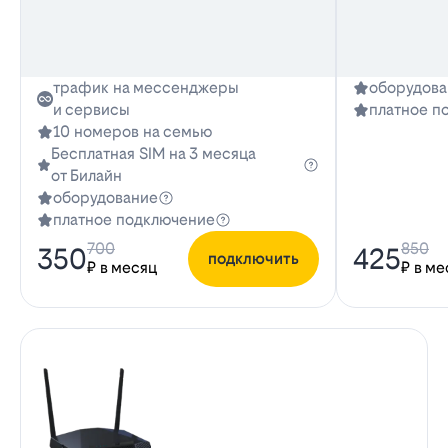
трафик на мессенджеры
оборудова
и сервисы
платное п
10 номеров на семью
Бесплатная SIM на 3 месяца
от Билайн
оборудование
платное подключение
700
850
350
425
подключить
₽ в месяц
₽ в ме