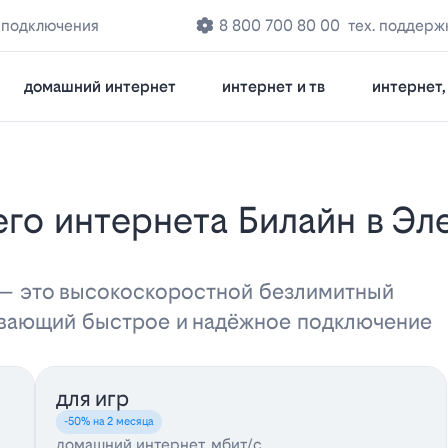
 подключения
8 800 700 80 00
тех. поддерж
домашний интернет
интернет и тв
интернет, 
 — это высокоскоростной безлимитный
ивающий быстрое и надёжное подключение
для игр
-50% на 2 месяца
домашний интернет, мбит/с