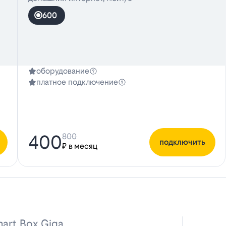
600
оборудование
платное подключение
400
800
подключить
₽ в месяц
art Box Giga