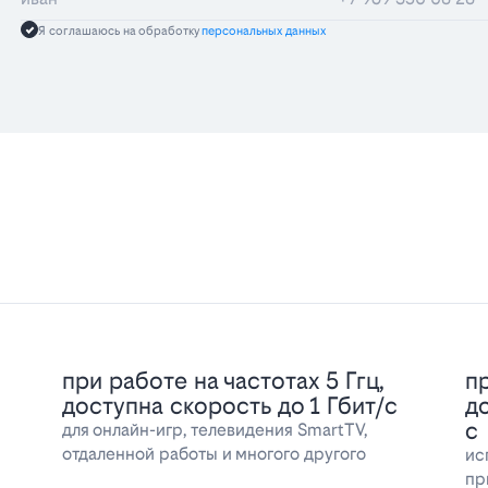
Я соглашаюсь на обработку
персональных данных
при работе на частотах 5 Ггц,
пр
доступна скорость до 1 Гбит/с
д
с
для онлайн-игр, телевидения SmartTV,
отдаленной работы и многого другого
ис
пр