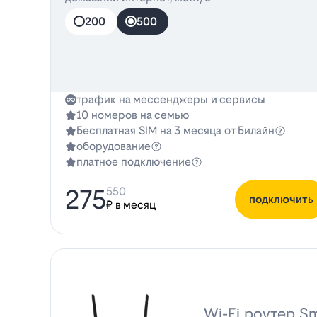
200
500
трафик на мессенджеры и сервисы
10 номеров на семью
Бесплатная SIM на 3 месяца от Билайн
оборудование
платное подключение
275
550
подключить
₽ в месяц
Wi-Fi роутер Sm