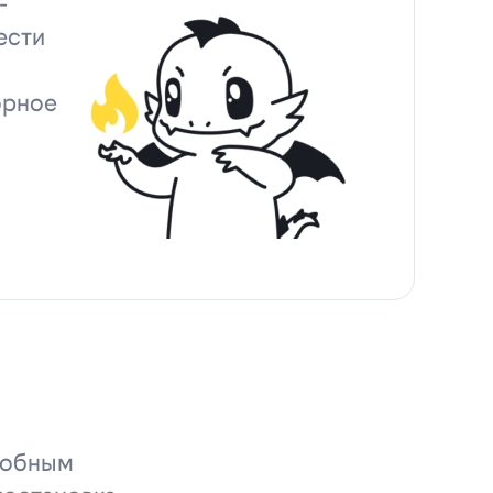
-
ести
орное
удобным