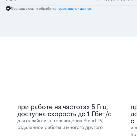
Я соглашаюсь на обработку
персональных данных
при работе на частотах 5 Ггц,
пр
доступна скорость до 1 Гбит/с
д
с
для онлайн-игр, телевидения SmartTV,
отдаленной работы и многого другого
ис
пр