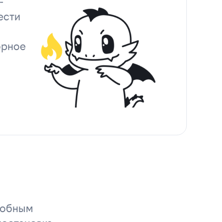
-
ести
орное
удобным