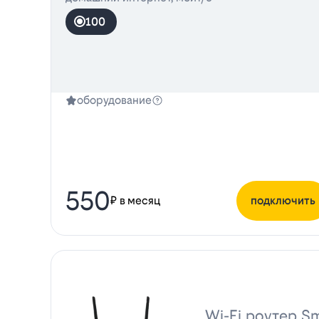
100
оборудование
550
₽ в месяц
подключить
Wi-Fi роутер Sm