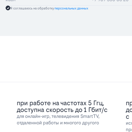
Я соглашаюсь на обработку
персональных данных
при работе на частотах 5 Ггц,
пр
доступна скорость до 1 Гбит/с
д
с
для онлайн-игр, телевидения SmartTV,
отдаленной работы и многого другого
ис
пр