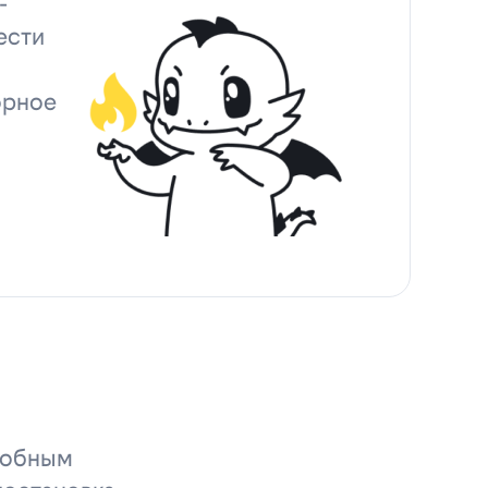
-
ести
орное
удобным