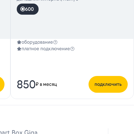
600
оборудование
платное подключение
850
₽ в месяц
подключить
art Box Giga