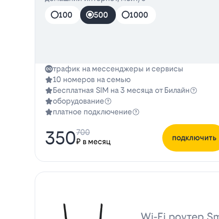
100
500
1000
трафик на мессенджеры и сервисы
10 номеров на семью
Бесплатная SIM на 3 месяца от Билайн
оборудование
платное подключение
350
700
подключить
₽ в месяц
Wi-Fi роутер Sm