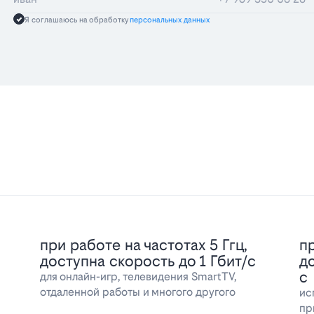
Я соглашаюсь на обработку
персональных данных
при работе на частотах 5 Ггц,
пр
доступна скорость до 1 Гбит/с
д
с
для онлайн-игр, телевидения SmartTV,
отдаленной работы и многого другого
ис
пр