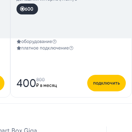
600
оборудование
платное подключение
400
800
подключить
₽ в месяц
art Box Giga