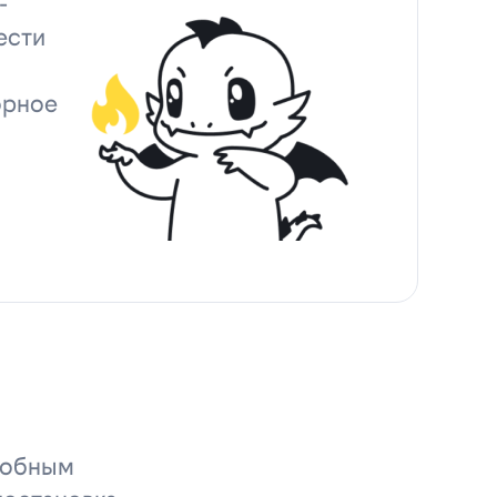
-
ести
орное
удобным