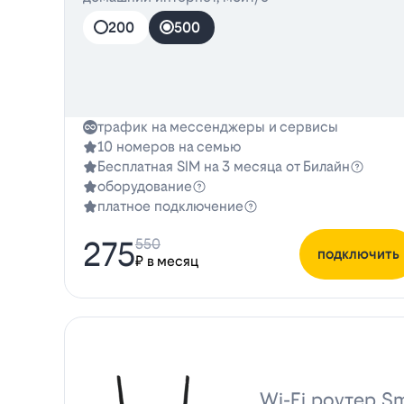
200
500
трафик на мессенджеры и сервисы
10 номеров на семью
Бесплатная SIM на 3 месяца от Билайн
оборудование
платное подключение
275
550
подключить
₽ в месяц
Wi-Fi роутер Sm