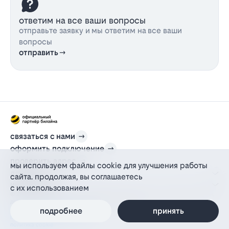
ответим на все ваши вопросы
отправьте заявку и мы ответим на все ваши
вопросы
отправить
связаться с нами
оформить подключение
проверить адрес
мы используем файлы cookie для улучшения работы
для дома
сайта. продолжая, вы соглашаетесь
информация
с их использованием
© 2012-2026 l-beeline.ru — официальный сайт партнера провайдера билайн,
действующий на основании агентского договора
подробнее
принять
политика персональных данных
политика конфиденциальности
политика cookie