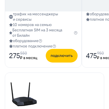
трафик на мессенджеры
оборудова
и сервисы
платное п
10 номеров на семью
Бесплатная SIM на 3 месяца
от Билайн
оборудование
платное подключение
550
950
275
475
подключить
₽ в месяц
₽ в ме