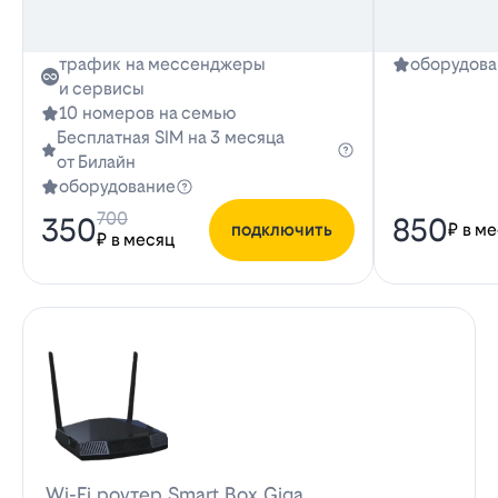
трафик на мессенджеры
оборудова
и сервисы
10 номеров на семью
Бесплатная SIM на 3 месяца
от Билайн
оборудование
700
350
850
подключить
₽ в м
₽ в месяц
Wi-Fi роутер Smart Box Giga