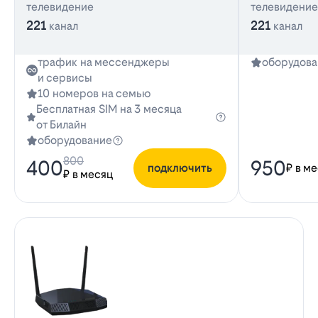
телевидение
телевидение
221
221
канал
канал
трафик на мессенджеры
оборудова
и сервисы
10 номеров на семью
Бесплатная SIM на 3 месяца
от Билайн
оборудование
800
400
950
подключить
₽ в м
₽ в месяц