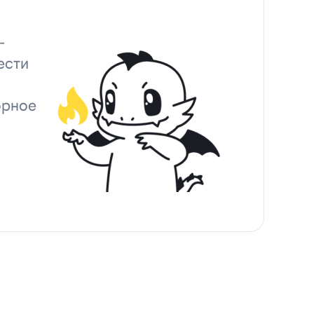
-
ести
орное