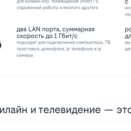
с
для онлайн-игр, телевидения SmartTV,
отдаленной работы и многого другого
ис
пр
два LAN порта, суммарная
р
скорость до 1 Гбит/с
д
подходит для подключения компьютера, ТВ
вы
приставки, домофона, ip телефона и ip
да
камеры
илайн и телевидение — эт