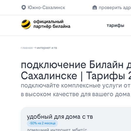
Южно-Сахалинск
проверить ад
тарифы
главная
интернет и тв
Подключение Билайн домашнего интернета и телевидения в Южно-
Сахалинске | Тарифы 
подключайте комплексные услуги от
в высоком качестве для вашего дом
удобный для дома с тв
-50% на 2 месяца
домашний интернет, мбит/с