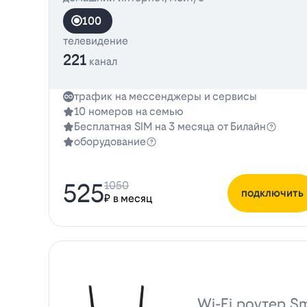
100
телевидение
221
канал
трафик на мессенджеры и сервисы
10 номеров на семью
Бесплатная SIM на 3 месяца от Билайн
оборудование
525
1050
подключить
₽ в месяц
Wi-Fi роутер Sm