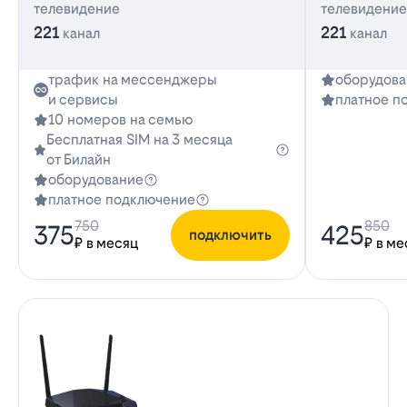
телевидение
телевидение
221
221
канал
канал
трафик на мессенджеры
оборудова
и сервисы
платное п
10 номеров на семью
Бесплатная SIM на 3 месяца
от Билайн
оборудование
платное подключение
750
850
375
425
подключить
₽ в месяц
₽ в ме