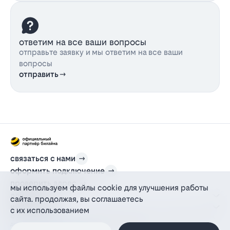
ответим на все ваши вопросы
отправьте заявку и мы ответим на все ваши
вопросы
отправить
связаться с нами
оформить подключение
проверить адрес
мы используем файлы cookie для улучшения работы
для дома
сайта. продолжая, вы соглашаетесь
информация
с их использованием
© 2012-2026 l-beeline.ru — официальный сайт партнера провайдера билайн,
действующий на основании агентского договора