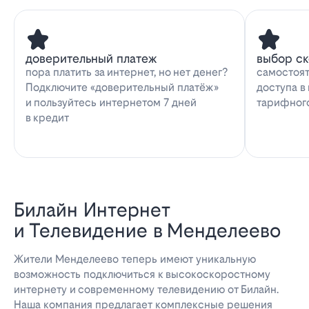
доверительный платеж
выбор с
пора платить за интернет, но нет денег?
самостоят
Подключите «доверительный платёж»
доступа в
и пользуйтесь интернетом 7 дней
тарифног
в кредит
Билайн Интернет
и Телевидение в Менделеево
Жители Менделеево теперь имеют уникальную
возможность подключиться к высокоскоростному
интернету и современному телевидению от Билайн.
Наша компания предлагает комплексные решения