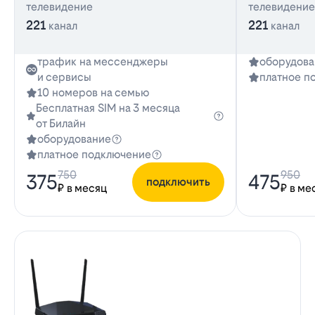
телевидение
телевидение
221
221
канал
канал
трафик на мессенджеры
оборудова
и сервисы
платное п
10 номеров на семью
Бесплатная SIM на 3 месяца
от Билайн
оборудование
платное подключение
750
950
375
475
подключить
₽ в месяц
₽ в ме