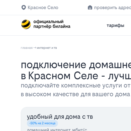
Красное Село
проверить адре
тарифы
главная
интернет и тв
Подключение домашнего интернета и телевидения от Билайн
в Красном Селе - лу
подключайте комплексные услуги от
в высоком качестве для вашего дом
удобный для дома с тв
-50% на 2 месяца
домашний интернет, мбит/с