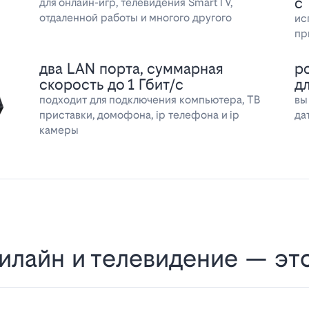
с
для онлайн-игр, телевидения SmartTV,
отдаленной работы и многого другого
ис
пр
два LAN порта, суммарная
р
скорость до 1 Гбит/с
д
подходит для подключения компьютера, ТВ
вы
приставки, домофона, ip телефона и ip
да
камеры
илайн и телевидение — эт