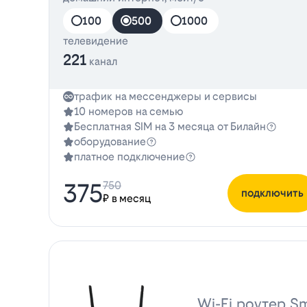
100
500
1000
телевидение
221
канал
трафик на мессенджеры и сервисы
10 номеров на семью
Бесплатная SIM на 3 месяца от Билайн
оборудование
платное подключение
375
750
подключить
₽ в месяц
Wi-Fi роутер Sm