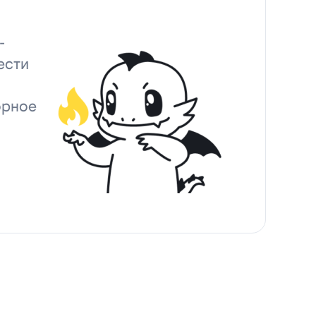
-
ести
орное