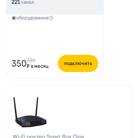
221
канал
оборудование
700
350
подключить
₽ в месяц
Wi-Fi роутер Smart Box Giga