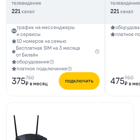
телевидение
телевидение
221
221
канал
канал
трафик на мессенджеры
оборудова
и сервисы
платное п
10 номеров на семью
Бесплатная SIM на 3 месяца
от Билайн
оборудование
платное подключение
750
950
375
475
подключить
₽ в месяц
₽ в ме