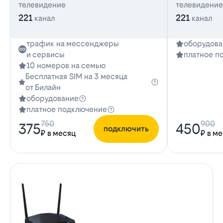
телевидение
телевидение
221
221
канал
канал
трафик на мессенджеры
оборудова
и сервисы
платное п
10 номеров на семью
Бесплатная SIM на 3 месяца
от Билайн
оборудование
платное подключение
750
900
375
450
подключить
₽ в месяц
₽ в м