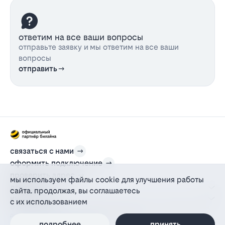
ответим на все ваши вопросы
отправьте заявку и мы ответим на все ваши
вопросы
отправить
связаться с нами
оформить подключение
проверить адрес
мы используем файлы cookie для улучшения работы
для дома
сайта. продолжая, вы соглашаетесь
информация
с их использованием
© 2012-2026 l-beeline.ru — официальный сайт партнера провайдера билайн,
действующий на основании агентского договора
подробнее
принять
политика персональных данных