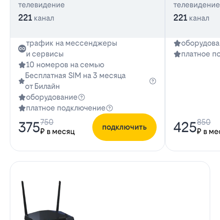
телевидение
телевидение
221
221
канал
канал
трафик на мессенджеры
оборудова
и сервисы
платное п
10 номеров на семью
Бесплатная SIM на 3 месяца
от Билайн
оборудование
платное подключение
750
850
375
425
подключить
₽ в месяц
₽ в ме