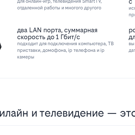
с
для онлайн-игр, телевидения SmartTV,
отдаленной работы и многого другого
ис
пр
два LAN порта, суммарная
р
скорость до 1 Гбит/с
д
подходит для подключения компьютера, ТВ
вы
приставки, домофона, ip телефона и ip
да
камеры
илайн и телевидение — эт