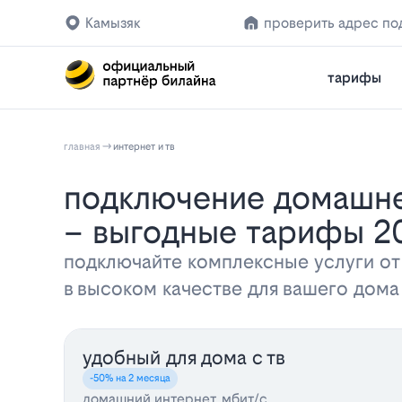
Камызяк
проверить адрес по
тарифы
главная
интернет и тв
Подключение домашнего интернета и телевидения Билайн в Камызяке
– выгодные тарифы 2
подключайте комплексные услуги от
в высоком качестве для вашего дом
удобный для дома с тв
-50% на 2 месяца
домашний интернет, мбит/с