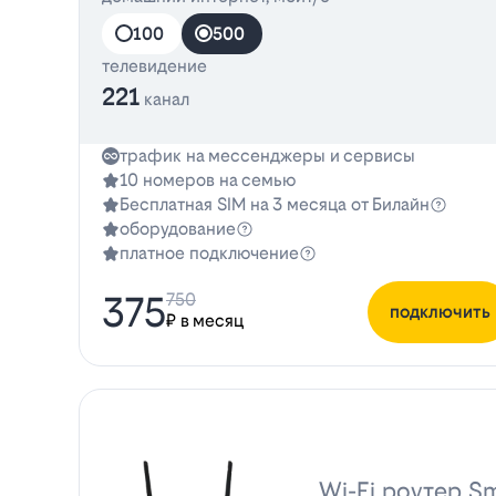
100
500
телевидение
221
канал
трафик на мессенджеры и сервисы
10 номеров на семью
Бесплатная SIM на 3 месяца от Билайн
оборудование
платное подключение
375
750
подключить
₽ в месяц
Wi-Fi роутер Sm