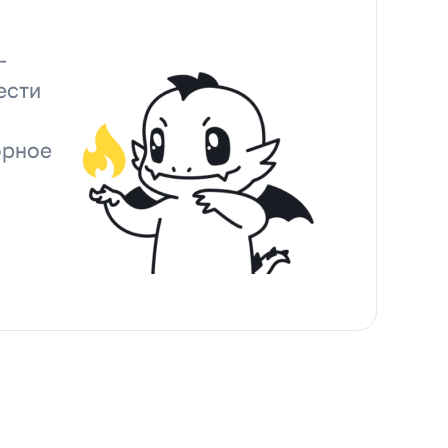
-
ести
орное