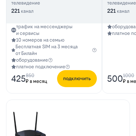
телевидение
телевидение
221
221
канал
канал
трафик на мессенджеры
оборудова
и сервисы
платное п
10 номеров на семью
Бесплатная SIM на 3 месяца
от Билайн
оборудование
платное подключение
850
1000
425
500
подключить
₽ в месяц
₽ в м