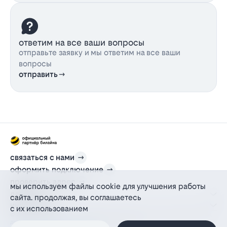
ответим на все ваши вопросы
отправьте заявку и мы ответим на все ваши
вопросы
отправить
связаться с нами
оформить подключение
проверить адрес
мы используем файлы cookie для улучшения работы
для дома
сайта. продолжая, вы соглашаетесь
информация
с их использованием
© 2012-2026 l-beeline.ru — официальный сайт партнера провайдера билайн,
действующий на основании агентского договора