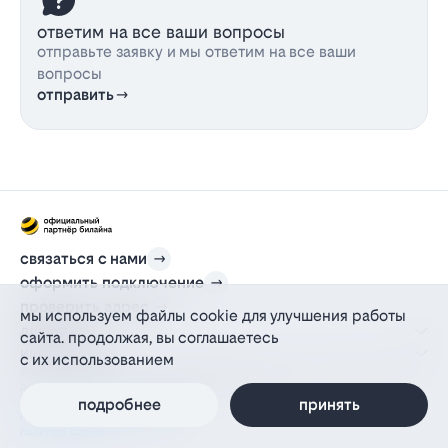
ответим на все ваши вопросы
отправьте заявку и мы ответим на все ваши
вопросы
отправить
связаться с нами
оформить подключение
проверить адрес
мы используем файлы cookie для улучшения работы
для дома
сайта. продолжая, вы соглашаетесь
информация
с их использованием
© 2012-2026 l-beeline.ru — официальный сайт партнера провайдера билайн,
действующий на основании агентского договора
подробнее
принять
политика персональных данных
политика конфиденциальности
политика cookie