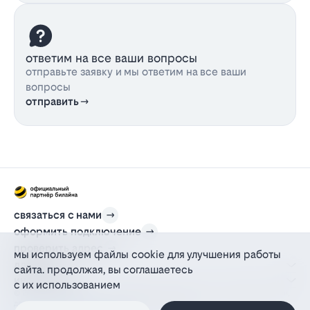
ответим на все ваши вопросы
отправьте заявку и мы ответим на все ваши
вопросы
отправить
связаться с нами
оформить подключение
проверить адрес
мы используем файлы cookie для улучшения работы
для дома
сайта. продолжая, вы соглашаетесь
информация
с их использованием
© 2012-2026 l-beeline.ru — официальный сайт партнера провайдера билайн,
действующий на основании агентского договора