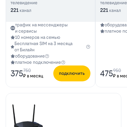
телевидение
телевидение
221
221
канал
канал
трафик на мессенджеры
оборудова
и сервисы
платное п
10 номеров на семью
Бесплатная SIM на 3 месяца
от Билайн
оборудование
платное подключение
750
950
375
475
подключить
₽ в месяц
₽ в ме