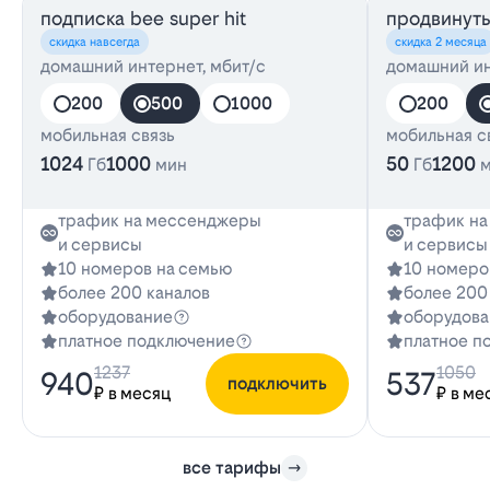
подписка bee super hit
продвинут
скидка навсегда
скидка 2 месяца
домашний интернет, мбит/с
домашний ин
200
500
1000
200
мобильная связь
мобильная с
1024
1000
50
1200
Гб
мин
Гб
трафик на мессенджеры
трафик н
и сервисы
и сервисы
10 номеров на семью
10 номеро
более 200 каналов
более 200
оборудование
оборудова
платное подключение
платное п
1237
1050
940
537
подключить
₽ в месяц
₽ в ме
все тарифы