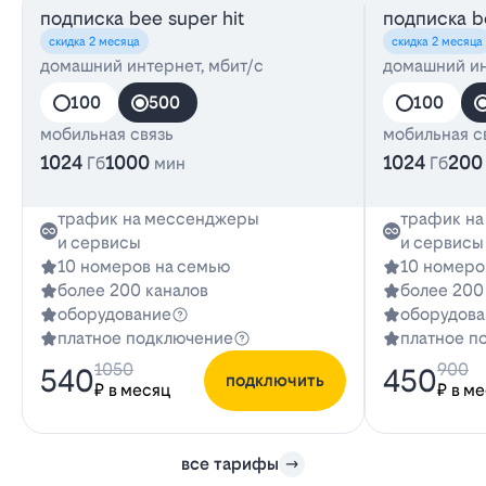
подписка bee super hit
подписка be
скидка 2 месяца
скидка 2 месяца
домашний интернет, мбит/с
домашний ин
100
500
100
мобильная связь
мобильная с
1024
1000
1024
200
Гб
мин
Гб
трафик на мессенджеры
трафик н
и сервисы
и сервисы
10 номеров на семью
10 номеро
более 200 каналов
более 200
оборудование
оборудова
платное подключение
платное п
1050
900
540
450
подключить
₽ в месяц
₽ в м
все тарифы