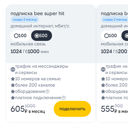
подписка bee super hit
подписка be
скидка 2 месяца
скидка 2 месяца
домашний интернет, мбит/с
домашний ин
100
500
100
мобильная связь
мобильная с
1024
1000
1024
200
Гб
мин
Гб
трафик на мессенджеры
трафик н
и сервисы
и сервисы
10 номеров на семью
10 номеро
более 200 каналов
более 200
оборудование
оборудова
платное подключение
платное п
1000
900
605
555
подключить
₽ в месяц
₽ в ме