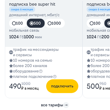
подписка bee super hit
подписка be
скидка 6 месяцев
скидка 6 месяце
домашний интернет, мбит/с
домашний ин
100
500
1000
100
мобильная связь
мобильная с
1024
1000
1024
200
Гб
мин
Гб
трафик на мессенджеры
трафик н
и сервисы
и сервисы
10 номеров на семью
10 номеро
более 200 каналов
более 200
оборудование
оборудова
платное подключение
платное п
1000
950
490
500
подключить
₽ в месяц
₽ в м
все тарифы