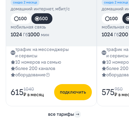
скидка 2 месяца
скидка 2 месяца
домашний интернет, мбит/с
домашний ин
100
500
100
мобильная связь
мобильная с
1024
1000
1024
200
Гб
мин
Гб
трафик на мессенджеры
трафик н
и сервисы
и сервисы
10 номеров на семью
10 номеро
более 200 каналов
более 200
оборудование
оборудова
1040
950
615
575
подключить
₽ в месяц
₽ в ме
все тарифы