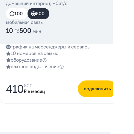
домашний интернет, мбит/с
100
500
мобильная связь
10
500
Гб
мин
трафик на мессенджеры и сервисы
10 номеров на семью
оборудование
платное подключение
410
800
подключить
₽ в месяц