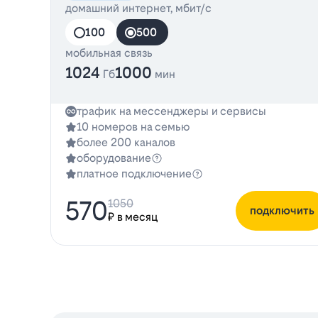
домашний интернет, мбит/с
100
500
мобильная связь
1024
1000
Гб
мин
трафик на мессенджеры и сервисы
10 номеров на семью
более 200 каналов
оборудование
платное подключение
570
1050
подключить
₽ в месяц