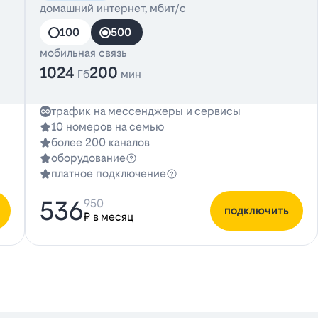
домашний интернет, мбит/с
100
500
мобильная связь
1024
200
Гб
мин
трафик на мессенджеры и сервисы
10 номеров на семью
более 200 каналов
оборудование
платное подключение
536
950
подключить
₽ в месяц