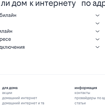
ли дом к интернету по ад
 билайн
е
илайн
дресе
одключения
для дома
информация
акции
контакты
домашний интернет
провайдеры по а
домашний интернет и тв
статьи