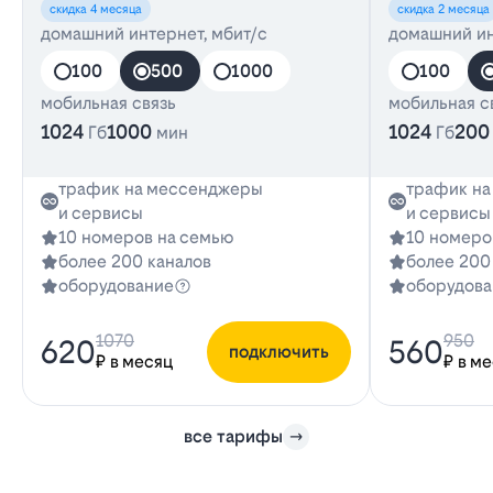
скидка 4 месяца
скидка 2 месяца
домашний интернет, мбит/с
домашний ин
100
500
1000
100
мобильная связь
мобильная с
1024
1000
1024
200
Гб
мин
Гб
трафик на мессенджеры
трафик н
и сервисы
и сервисы
10 номеров на семью
10 номеро
более 200 каналов
более 200
оборудование
оборудова
1070
950
620
560
подключить
₽ в месяц
₽ в м
все тарифы