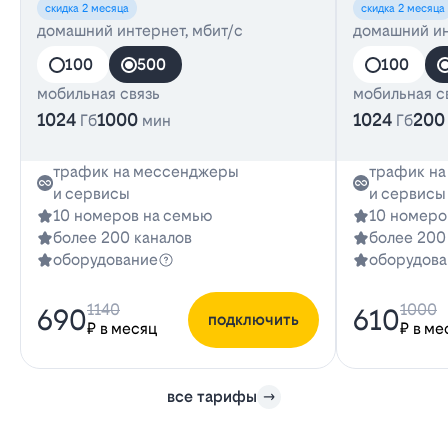
скидка 2 месяца
скидка 2 месяца
домашний интернет, мбит/с
домашний ин
100
500
100
мобильная связь
мобильная с
1024
1000
1024
200
Гб
мин
Гб
трафик на мессенджеры
трафик н
и сервисы
и сервисы
10 номеров на семью
10 номеро
более 200 каналов
более 200
оборудование
оборудова
1140
1000
690
610
подключить
₽ в месяц
₽ в ме
все тарифы