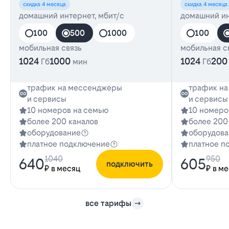
скидка 4 месяца
скидка 4 месяца
домашний интернет, мбит/с
домашний ин
100
500
1000
100
мобильная связь
мобильная с
1024
1000
1024
200
Гб
мин
Гб
трафик на мессенджеры
трафик н
и сервисы
и сервисы
10 номеров на семью
10 номеро
более 200 каналов
более 200
оборудование
оборудова
платное подключение
платное п
1040
950
640
605
подключить
₽ в месяц
₽ в м
все тарифы