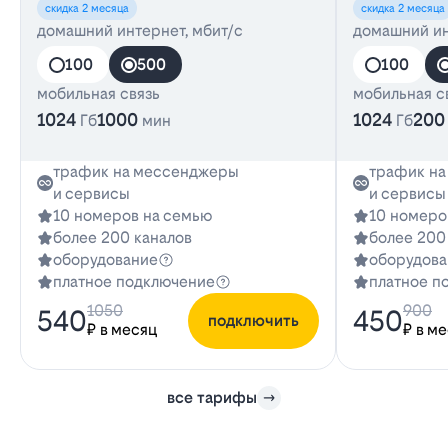
скидка 2 месяца
скидка 2 месяца
домашний интернет, мбит/с
домашний ин
100
500
100
мобильная связь
мобильная с
1024
1000
1024
200
Гб
мин
Гб
трафик на мессенджеры
трафик н
и сервисы
и сервисы
10 номеров на семью
10 номеро
более 200 каналов
более 200
оборудование
оборудова
платное подключение
платное п
1050
900
540
450
подключить
₽ в месяц
₽ в м
все тарифы