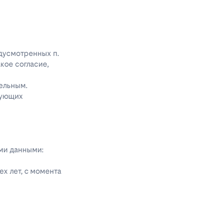
едусмотренных п.
акое согласие,
ельным.
дующих
ыми данными:
х лет, с момента