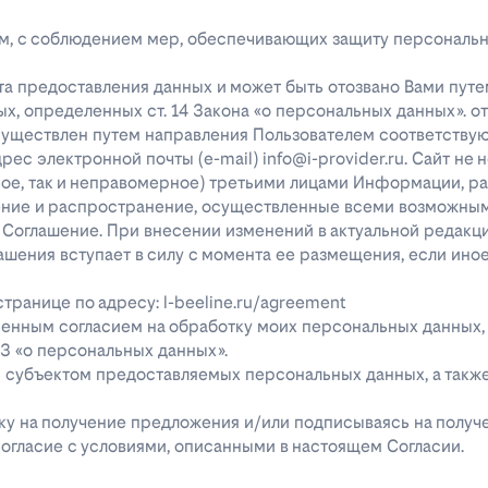
лицам, с соблюдением мер, обеспечивающих защиту персональ
та предоставления данных и может быть отозвано Вами путе
х, определенных ст. 14 Закона «о персональных данных». о
существлен путем направления Пользователем соответству
с электронной почты (e-mail) info@i-provider.ru. Сайт не 
рное, так и неправомерное) третьими лицами Информации, 
дение и распространение, осуществленные всеми возможны
 Соглашение. При внесении изменений в актуальной редакц
ашения вступает в силу с момента ее размещения, если ино
ранице по адресу: l-beeline.ru/agreement
енным согласием на обработку моих персональных данных,
-ФЗ «о персональных данных».
ь субъектом предоставляемых персональных данных, а так
явку на получение предложения и/или подписываясь на полу
огласие с условиями, описанными в настоящем Согласии.