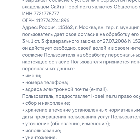
владельцем Сайта l-beeline.ru является Общество
ИНН 7721778777
ОГРН 1127747241896
Адрес: Россия, 115162, г. Москва, вн. тер. г. муниц
пользователь дает свое согласие на обработку е
3 ч. 1 ст. 3 федерального закона от 27.07.2006 N 1
он действует свободно, своей волей и в своем инт
согласие Пользователя на обработку персональн
настоящее согласие Пользователя признается ис
персональных данных:
• имени;
• номера телефона;
• адреса электронной почты (e-mail).
Пользователь, предоставляет l-beeline.ru право
• сбор и накопление;
• хранение в течение установленных нормативными
даты прекращения пользования услуг Пользовател
• уточнение (обновление, изменение);
• использование;
• уничтожение;