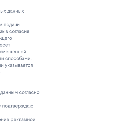
ных данных
м подачи
тзыв согласия
ющего
несет
размещенной
ми способами.
ии указывается
е
 данным согласно
же подтверждаю
чение рекламной