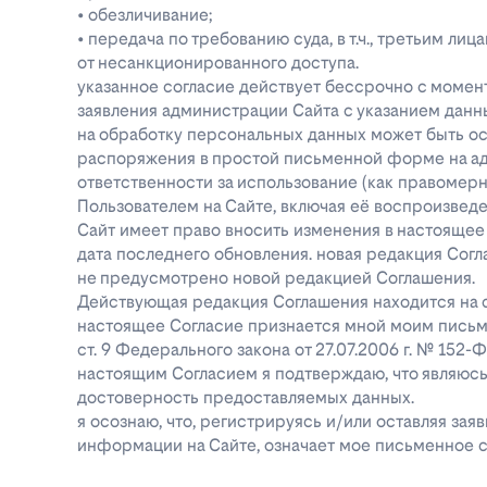
• обезличивание;
• передача по требованию суда, в т.ч., третьим 
от несанкционированного доступа.
указанное согласие действует бессрочно с момен
заявления администрации Сайта с указанием данны
на обработку персональных данных может быть о
распоряжения в простой письменной форме на адре
ответственности за использование (как правоме
Пользователем на Сайте, включая её воспроизве
Сайт имеет право вносить изменения в настоящее
дата последнего обновления. новая редакция Согл
не предусмотрено новой редакцией Соглашения.
Действующая редакция Соглашения находится на ст
настоящее Согласие признается мной моим письм
ст. 9 Федерального закона от 27.07.2006 г. № 152
настоящим Согласием я подтверждаю, что являюс
достоверность предоставляемых данных.
я осознаю, что, регистрируясь и/или оставляя за
информации на Сайте, означает мое письменное с