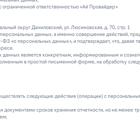
 с ограниченной ответственностью «Ай Провайдер»
ипальный округ Даниловский, ул. Люсиновская, д. 70, стр. 1
го персональных данных, а именно совершение действий, пр
52-ФЗ «о персональных данных», и подтверждает, что, давая т
ересе.
ых данных является конкретным, информированным и сознат
полненным в простой письменной форме, на обработку сле
 осуществлять следующие действия (операции) с персональн
 документами сроков хранения отчетности, но не менее тре
ем;