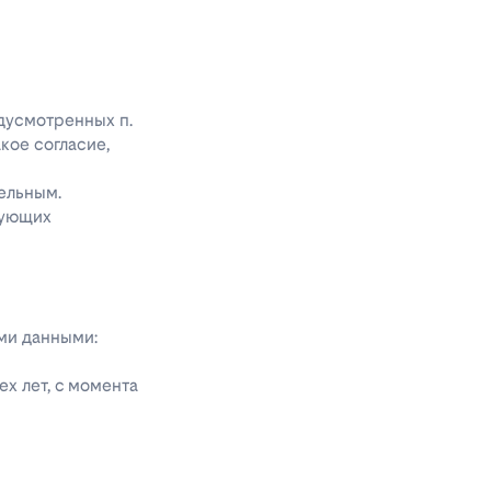
едусмотренных п.
акое согласие,
ельным.
дующих
ыми данными:
х лет, с момента