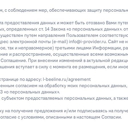
лицам, с соблюдением мер, обеспечивающих защиту персональ
та предоставления данных и может быть отозвано Вами путе
х, определенных ст. 14 Закона «о персональных данных». о
существлен путем направления Пользователем соответству
с электронной почты (e-mail) info@i-provider.ru. Сайт не 
рное, так и неправомерное) третьими лицами Информации, 
дение и распространение, осуществленные всеми возможны
 Соглашение. При внесении изменений в актуальной редакц
ашения вступает в силу с момента ее размещения, если ино
ранице по адресу: l-beeline.ru/agreement
енным согласием на обработку моих персональных данных,
-ФЗ «о персональных данных».
ь субъектом предоставляемых персональных данных, а так
явку на получение предложения и/или подписываясь на полу
огласие с условиями, описанными в настоящем Согласии.