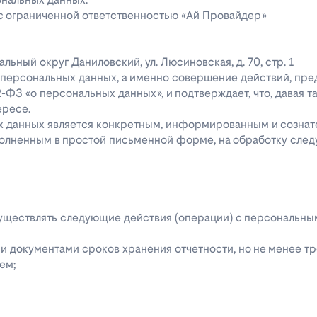
 с ограниченной ответственностью «Ай Провайдер»
ипальный округ Даниловский, ул. Люсиновская, д. 70, стр. 1
го персональных данных, а именно совершение действий, пр
52-ФЗ «о персональных данных», и подтверждает, что, давая т
ересе.
ых данных является конкретным, информированным и сознат
полненным в простой письменной форме, на обработку сле
 осуществлять следующие действия (операции) с персональн
 документами сроков хранения отчетности, но не менее тре
ем;