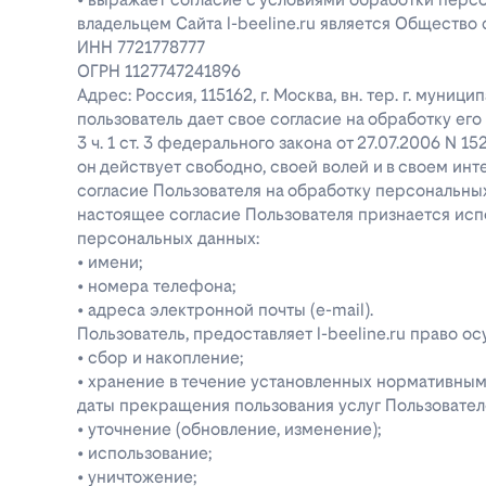
владельцем Сайта l-beeline.ru является Общество
ИНН 7721778777
ОГРН 1127747241896
Адрес: Россия, 115162, г. Москва, вн. тер. г. муниц
пользователь дает свое согласие на обработку е
3 ч. 1 ст. 3 федерального закона от 27.07.2006 N 1
он действует свободно, своей волей и в своем инт
согласие Пользователя на обработку персональн
настоящее согласие Пользователя признается ис
персональных данных:
• имени;
• номера телефона;
• адреса электронной почты (e-mail).
Пользователь, предоставляет l-beeline.ru право
• сбор и накопление;
• хранение в течение установленных нормативными
даты прекращения пользования услуг Пользовател
• уточнение (обновление, изменение);
• использование;
• уничтожение;