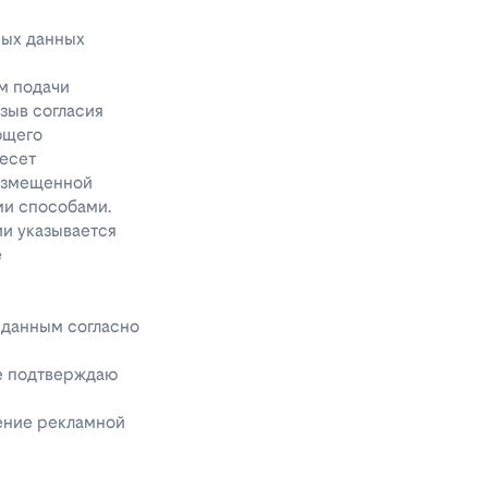
ных данных
м подачи
тзыв согласия
ющего
несет
размещенной
ми способами.
ии указывается
е
 данным согласно
же подтверждаю
чение рекламной