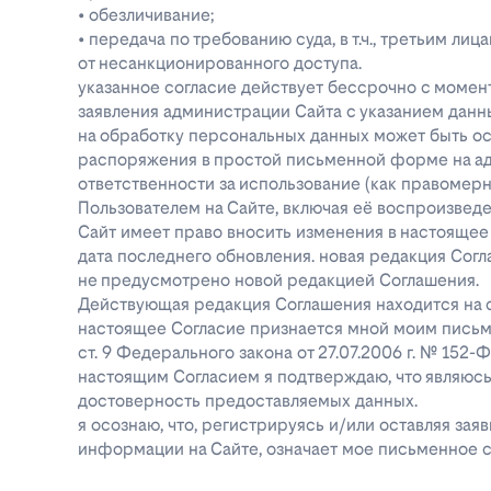
• обезличивание;
• передача по требованию суда, в т.ч., третьим 
от несанкционированного доступа.
указанное согласие действует бессрочно с момен
заявления администрации Сайта с указанием данны
на обработку персональных данных может быть о
распоряжения в простой письменной форме на адре
ответственности за использование (как правоме
Пользователем на Сайте, включая её воспроизве
Сайт имеет право вносить изменения в настоящее
дата последнего обновления. новая редакция Согл
не предусмотрено новой редакцией Соглашения.
Действующая редакция Соглашения находится на ст
настоящее Согласие признается мной моим письм
ст. 9 Федерального закона от 27.07.2006 г. № 152
настоящим Согласием я подтверждаю, что являюс
достоверность предоставляемых данных.
я осознаю, что, регистрируясь и/или оставляя за
информации на Сайте, означает мое письменное с