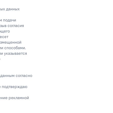
ных данных
м подачи
тзыв согласия
ющего
несет
размещенной
ми способами.
ии указывается
е
 данным согласно
же подтверждаю
чение рекламной