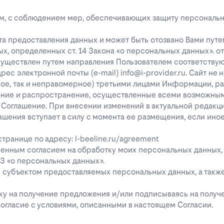
лицам, с соблюдением мер, обеспечивающих защиту персональ
та предоставления данных и может быть отозвано Вами путе
х, определенных ст. 14 Закона «о персональных данных». о
существлен путем направления Пользователем соответству
с электронной почты (e-mail) info@i-provider.ru. Сайт не 
рное, так и неправомерное) третьими лицами Информации, 
дение и распространение, осуществленные всеми возможны
 Соглашение. При внесении изменений в актуальной редакц
ашения вступает в силу с момента ее размещения, если ино
ранице по адресу: l-beeline.ru/agreement
енным согласием на обработку моих персональных данных,
-ФЗ «о персональных данных».
ь субъектом предоставляемых персональных данных, а так
явку на получение предложения и/или подписываясь на полу
огласие с условиями, описанными в настоящем Согласии.