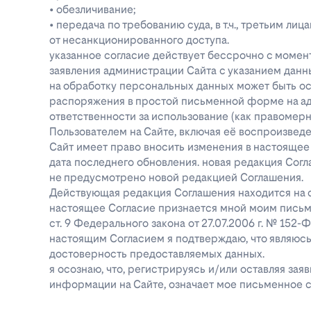
• обезличивание;
• передача по требованию суда, в т.ч., третьим 
от несанкционированного доступа.
указанное согласие действует бессрочно с момен
заявления администрации Сайта с указанием данны
на обработку персональных данных может быть о
распоряжения в простой письменной форме на адре
ответственности за использование (как правоме
Пользователем на Сайте, включая её воспроизве
Сайт имеет право вносить изменения в настоящее
дата последнего обновления. новая редакция Согл
не предусмотрено новой редакцией Соглашения.
Действующая редакция Соглашения находится на ст
настоящее Согласие признается мной моим письм
ст. 9 Федерального закона от 27.07.2006 г. № 152
настоящим Согласием я подтверждаю, что являюс
достоверность предоставляемых данных.
я осознаю, что, регистрируясь и/или оставляя за
информации на Сайте, означает мое письменное с