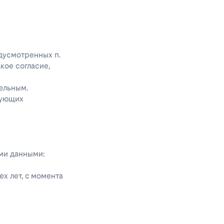
едусмотренных п.
акое согласие,
ельным.
дующих
ыми данными:
х лет, с момента