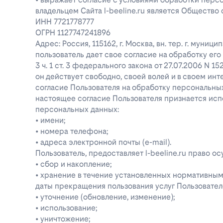
владельцем Сайта l-beeline.ru является Общество
ИНН 7721778777
ОГРН 1127747241896
Адрес: Россия, 115162, г. Москва, вн. тер. г. муниц
пользователь дает свое согласие на обработку е
3 ч. 1 ст. 3 федерального закона от 27.07.2006 N 1
он действует свободно, своей волей и в своем инт
согласие Пользователя на обработку персональн
настоящее согласие Пользователя признается ис
персональных данных:
• имени;
• номера телефона;
• адреса электронной почты (e-mail).
Пользователь, предоставляет l-beeline.ru право
• сбор и накопление;
• хранение в течение установленных нормативными
даты прекращения пользования услуг Пользовател
• уточнение (обновление, изменение);
• использование;
• уничтожение;