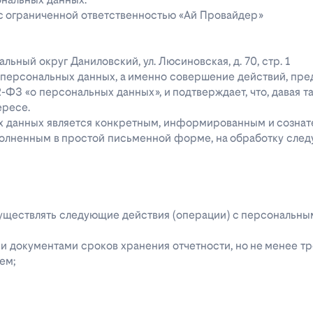
 с ограниченной ответственностью «Ай Провайдер»
ипальный округ Даниловский, ул. Люсиновская, д. 70, стр. 1
го персональных данных, а именно совершение действий, пр
52-ФЗ «о персональных данных», и подтверждает, что, давая т
ересе.
ых данных является конкретным, информированным и сознат
полненным в простой письменной форме, на обработку сле
 осуществлять следующие действия (операции) с персональн
 документами сроков хранения отчетности, но не менее тре
ем;